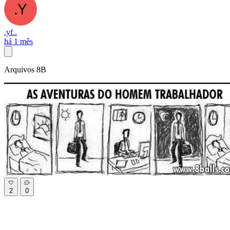
.yf..
há 1 mês
Arquivos 8B
2
0