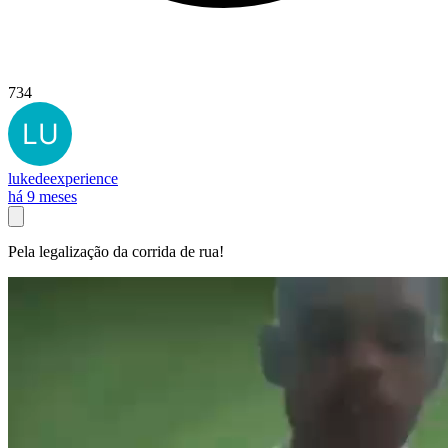
734
lukedeexperience
há 9 meses
Pela legalização da corrida de rua!