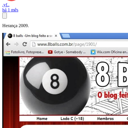
.yf..
há 1 mês
Herança 2009.