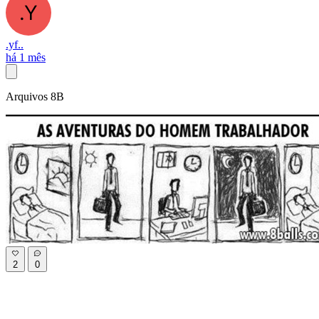
.yf..
há 1 mês
Arquivos 8B
2
0