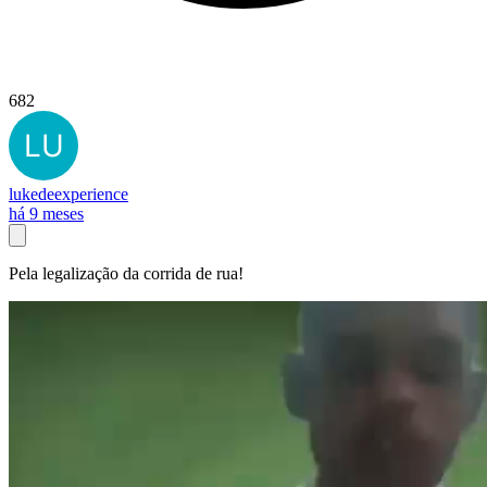
682
lukedeexperience
há 9 meses
Pela legalização da corrida de rua!