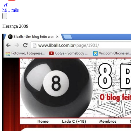
.yf..
há 1 mês
Herança 2009.