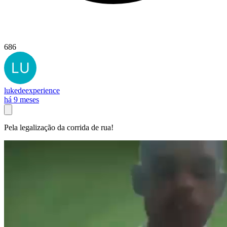
686
lukedeexperience
há 9 meses
Pela legalização da corrida de rua!