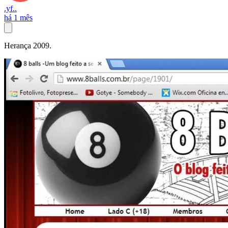
.yf..
há 1 mês
Herança 2009.