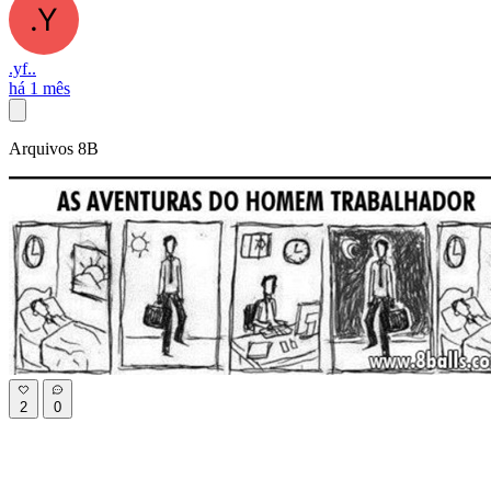
.yf..
há 1 mês
Arquivos 8B
2
0