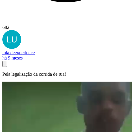
682
lukedeexperience
há 9 meses
Pela legalização da corrida de rua!