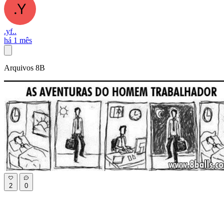
.yf..
há 1 mês
Arquivos 8B
2
0