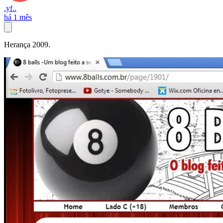
.yf..
há 1 mês
Herança 2009.