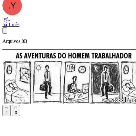
.yf..
há 1 mês
Arquivos 8B
2
0