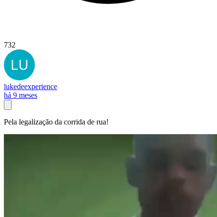
732
lukedeexperience
há 9 meses
Pela legalização da corrida de rua!