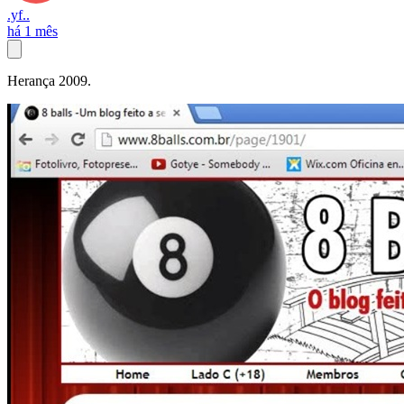
.yf..
há 1 mês
Herança 2009.