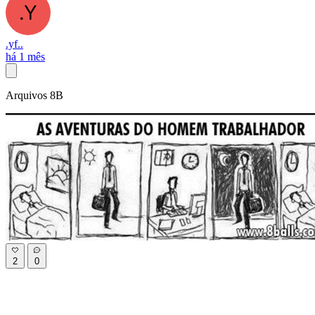
.yf..
há 1 mês
Arquivos 8B
2
0