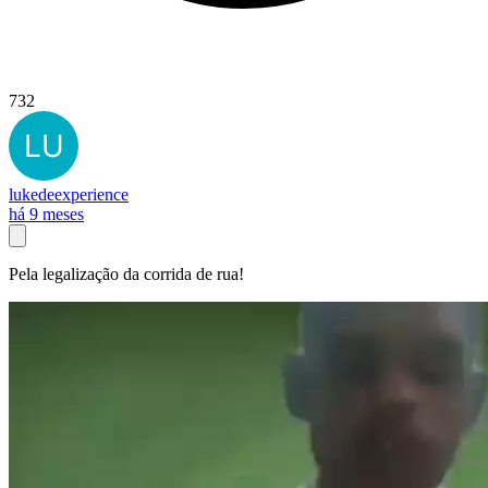
732
lukedeexperience
há 9 meses
Pela legalização da corrida de rua!