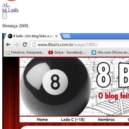
.yf..
há 1 mês
Herança 2009.