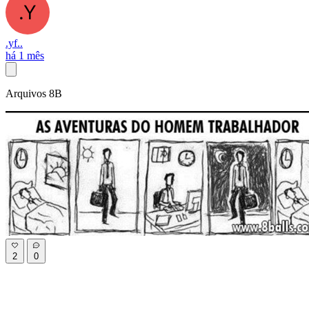
.yf..
há 1 mês
Arquivos 8B
2
0