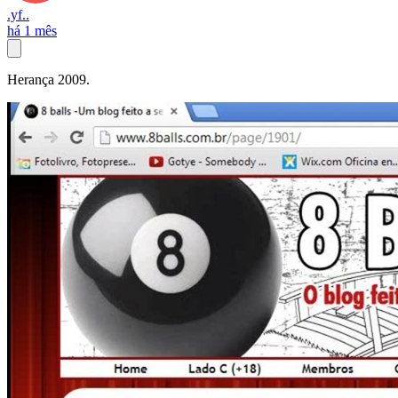
.yf..
há 1 mês
Herança 2009.