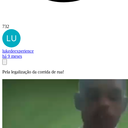
732
lukedeexperience
há 9 meses
Pela legalização da corrida de rua!