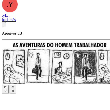
.yf..
há 1 mês
Arquivos 8B
2
0