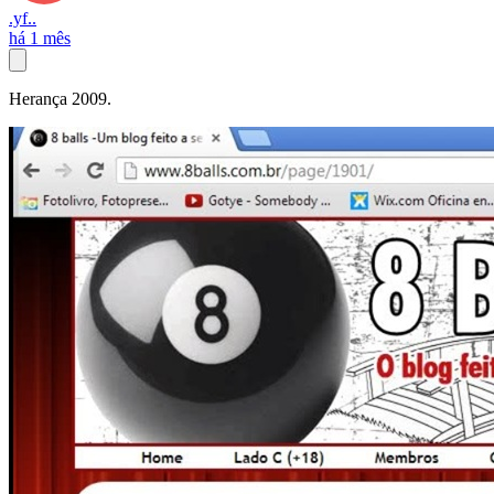
.yf..
há 1 mês
Herança 2009.