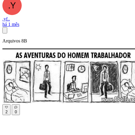
.yf..
há 1 mês
Arquivos 8B
2
0