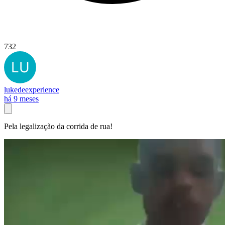
732
lukedeexperience
há 9 meses
Pela legalização da corrida de rua!