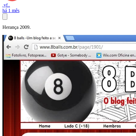
.yf..
há 1 mês
Herança 2009.