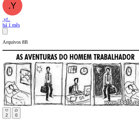
.yf..
há 1 mês
Arquivos 8B
2
0