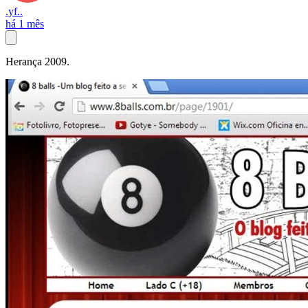
.yf..
há 1 mês
Herança 2009.