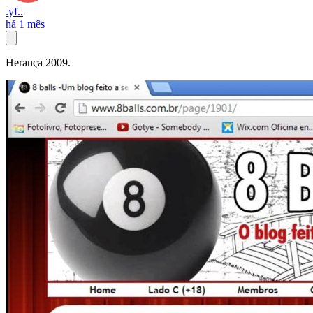
.yf..
há 1 mês
Herança 2009.