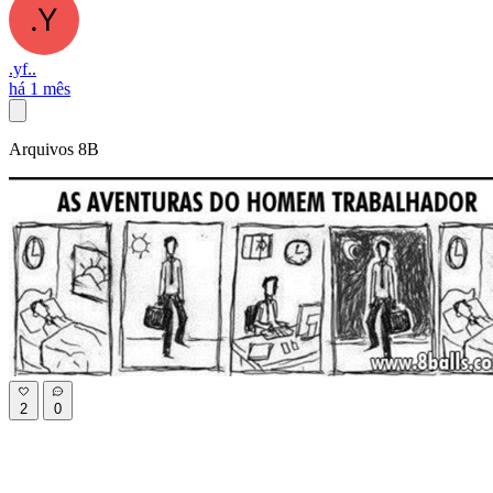
.yf..
há 1 mês
Arquivos 8B
2
0