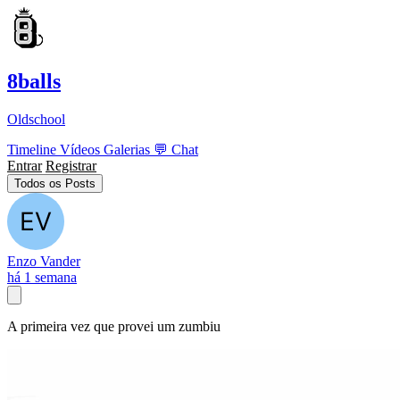
8balls
Oldschool
Timeline
Vídeos
Galerias
💬
Chat
Entrar
Registrar
Todos os Posts
Enzo Vander
há 1 semana
A primeira vez que provei um zumbiu