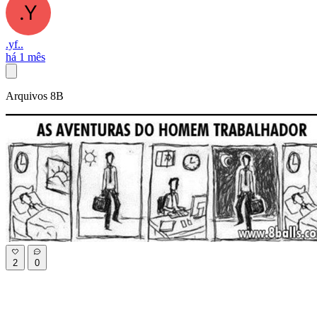
.yf..
há 1 mês
Arquivos 8B
2
0