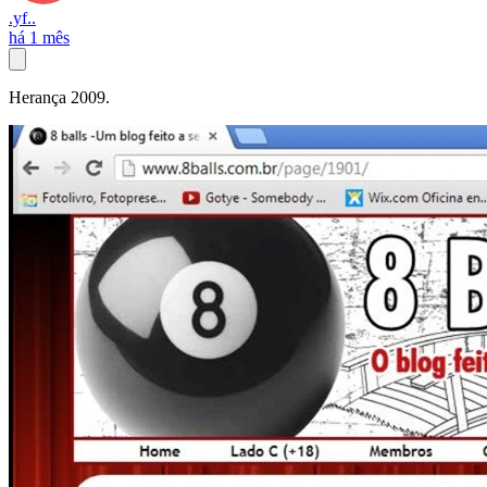
.yf..
há 1 mês
Herança 2009.