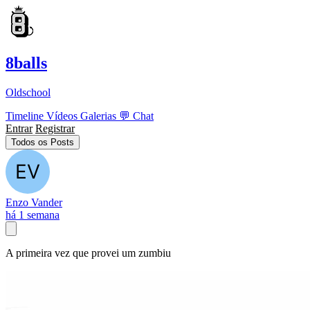
8balls
Oldschool
Timeline
Vídeos
Galerias
💬
Chat
Entrar
Registrar
Todos os Posts
Enzo Vander
há 1 semana
A primeira vez que provei um zumbiu