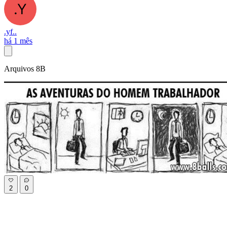
.yf..
há 1 mês
Arquivos 8B
2
0