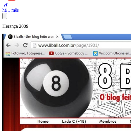
.yf..
há 1 mês
Herança 2009.