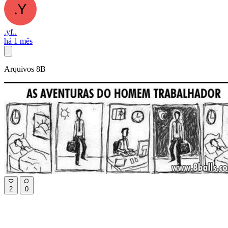
.yf..
há 1 mês
Arquivos 8B
2
0