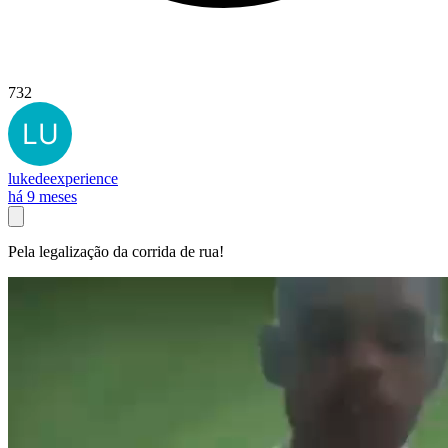
732
lukedeexperience
há 9 meses
Pela legalização da corrida de rua!