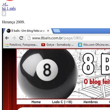
.yf..
há 1 mês
Herança 2009.