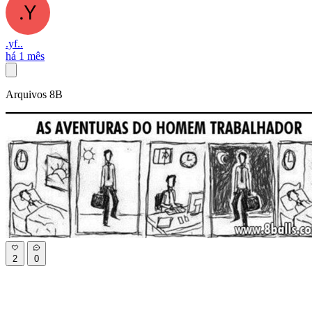
.yf..
há 1 mês
Arquivos 8B
2
0