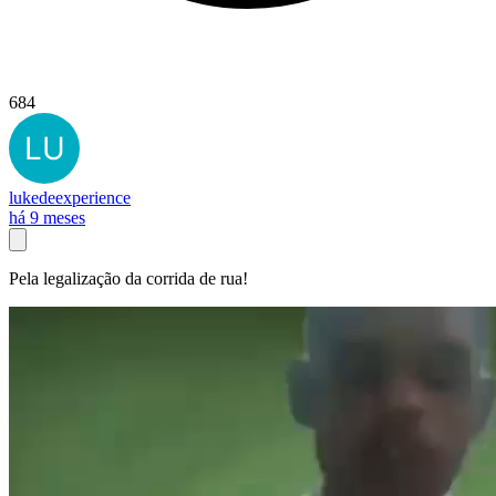
684
lukedeexperience
há 9 meses
Pela legalização da corrida de rua!