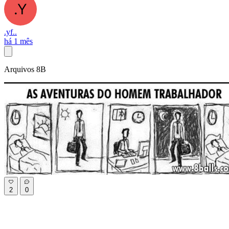
.yf..
há 1 mês
Arquivos 8B
2
0