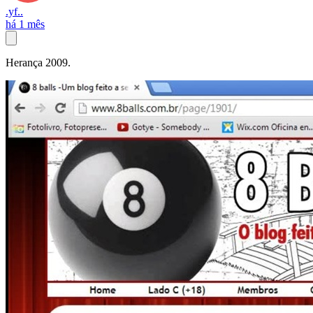
.yf..
há 1 mês
Herança 2009.