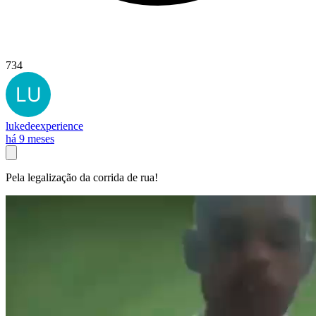
734
lukedeexperience
há 9 meses
Pela legalização da corrida de rua!