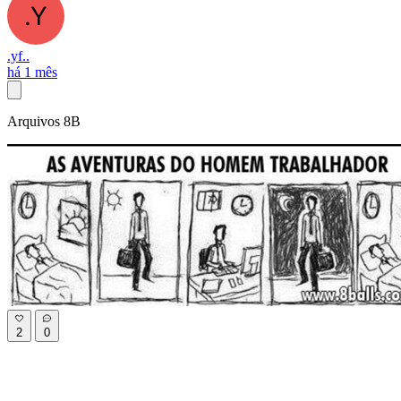
.yf..
há 1 mês
Arquivos 8B
2
0