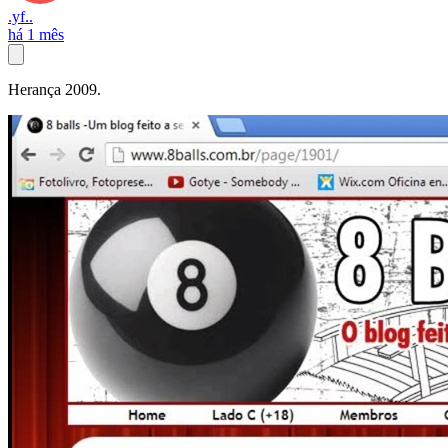
.yf..
há 1 mês
Herança 2009.