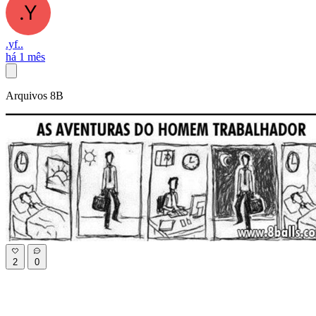
.yf..
há 1 mês
Arquivos 8B
2
0