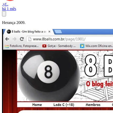
.yf..
há 1 mês
Herança 2009.