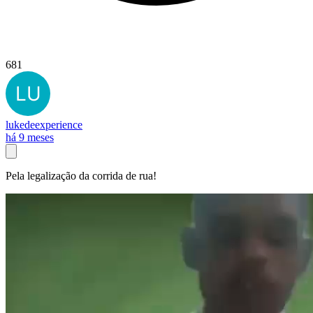
681
lukedeexperience
há 9 meses
Pela legalização da corrida de rua!