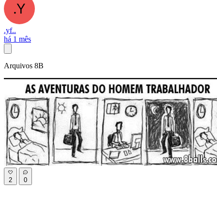
.yf..
há 1 mês
Arquivos 8B
2
0