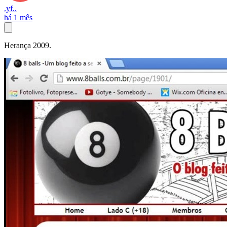
.yf..
há 1 mês
Herança 2009.