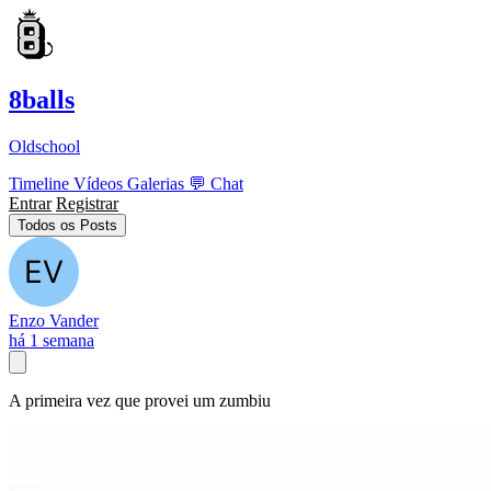
8balls
Oldschool
Timeline
Vídeos
Galerias
💬
Chat
Entrar
Registrar
Todos os Posts
Enzo Vander
há 1 semana
A primeira vez que provei um zumbiu