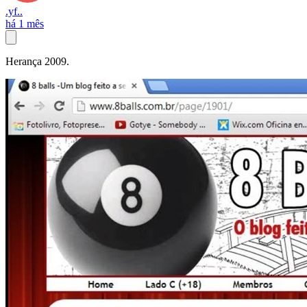
.yf..
há 1 mês
Herança 2009.