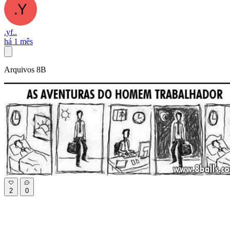
.yf..
há 1 mês
Arquivos 8B
2
0