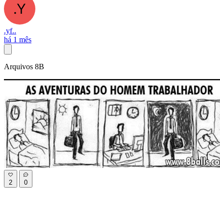
.yf..
há 1 mês
Arquivos 8B
2
0