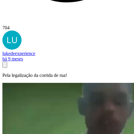
704
lukedeexperience
há 9 meses
Pela legalização da corrida de rua!