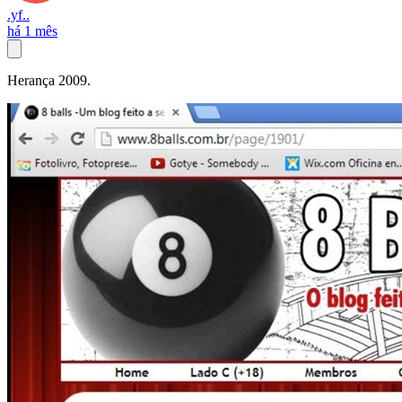
.yf..
há 1 mês
Herança 2009.