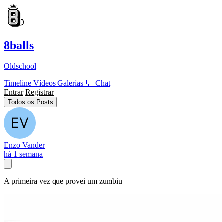
8balls
Oldschool
Timeline
Vídeos
Galerias
💬
Chat
Entrar
Registrar
Todos os Posts
Enzo Vander
há 1 semana
A primeira vez que provei um zumbiu