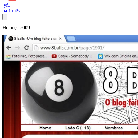
.yf..
há 1 mês
Herança 2009.