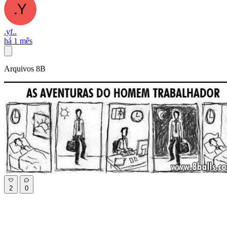
.yf..
há 1 mês
Arquivos 8B
2
0