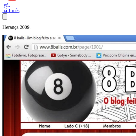
.yf..
há 1 mês
Herança 2009.