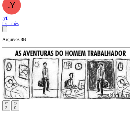
.yf..
há 1 mês
Arquivos 8B
2
0