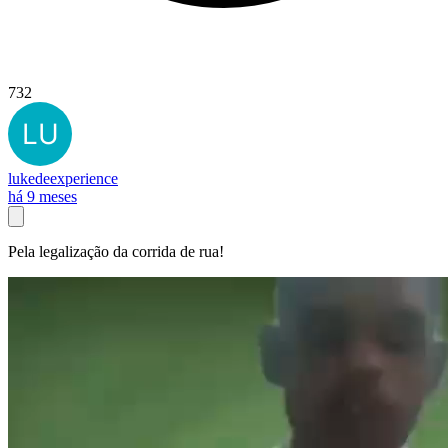
732
lukedeexperience
há 9 meses
Pela legalização da corrida de rua!