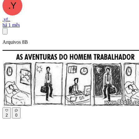
.yf..
há 1 mês
Arquivos 8B
2
0