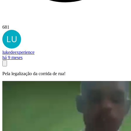
681
lukedeexperience
há 9 meses
Pela legalização da corrida de rua!