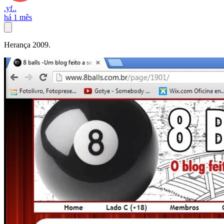
.yf..
há 1 mês
Herança 2009.