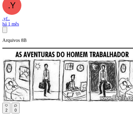
.yf..
há 1 mês
Arquivos 8B
2
0