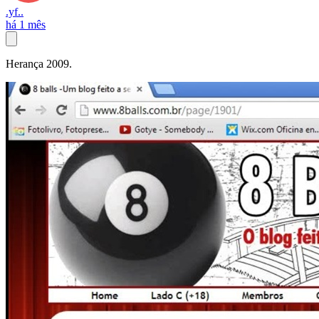
.yf..
há 1 mês
Herança 2009.