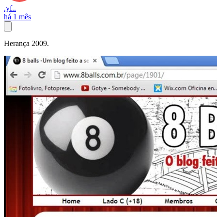
.yf..
há 1 mês
Herança 2009.