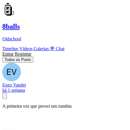
8balls
Oldschool
Timeline
Vídeos
Galerias
💬
Chat
Entrar
Registrar
Todos os Posts
Enzo Vander
há 1 semana
A primeira vez que provei um zumbiu