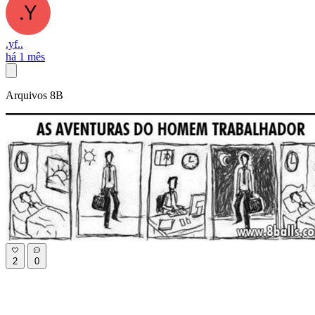
.yf..
há 1 mês
Arquivos 8B
2
0