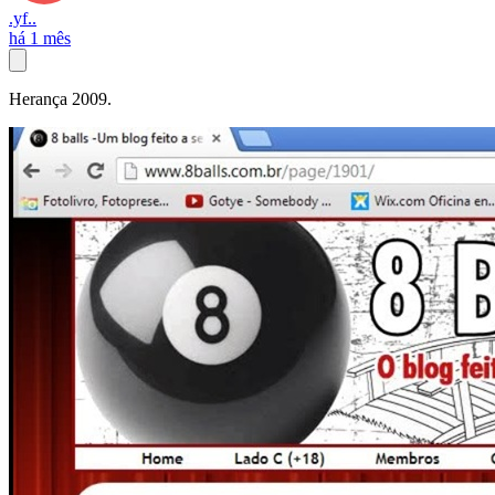
.yf..
há 1 mês
Herança 2009.