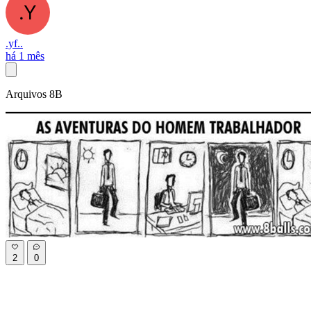
.yf..
há 1 mês
Arquivos 8B
2
0