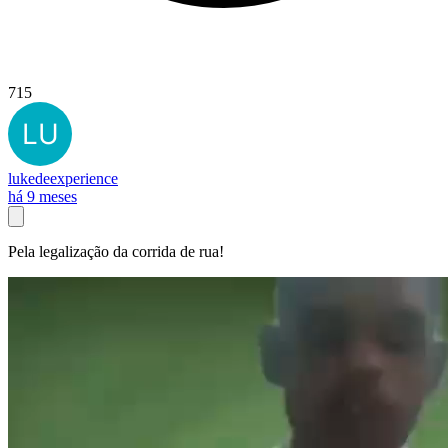
715
lukedeexperience
há 9 meses
Pela legalização da corrida de rua!