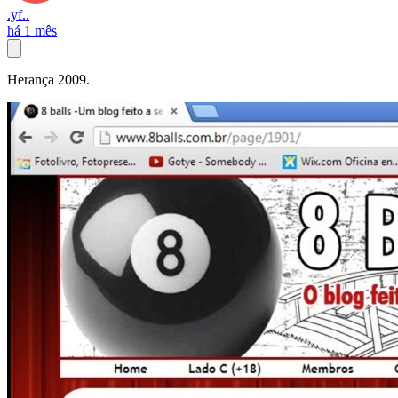
.yf..
há 1 mês
Herança 2009.