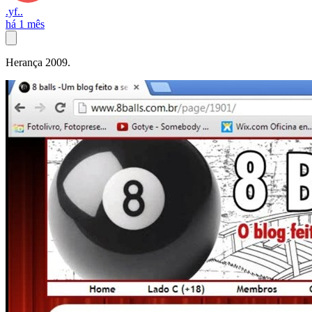
.yf..
há 1 mês
Herança 2009.