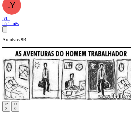
.yf..
há 1 mês
Arquivos 8B
2
0