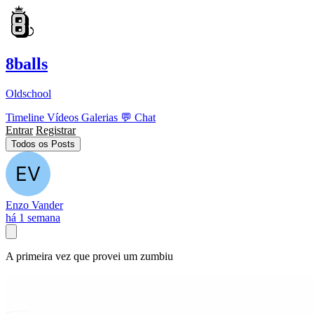
8balls
Oldschool
Timeline
Vídeos
Galerias
💬
Chat
Entrar
Registrar
Todos os Posts
Enzo Vander
há 1 semana
A primeira vez que provei um zumbiu