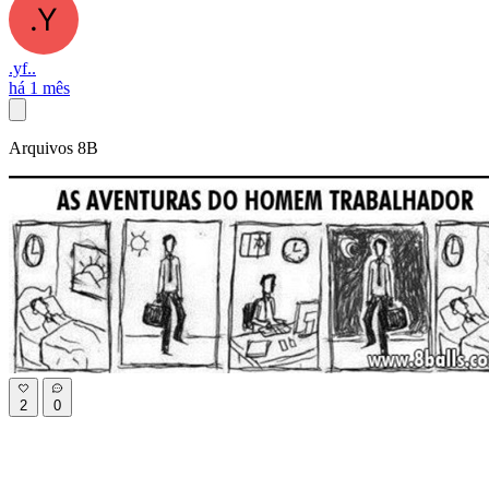
.yf..
há 1 mês
Arquivos 8B
2
0