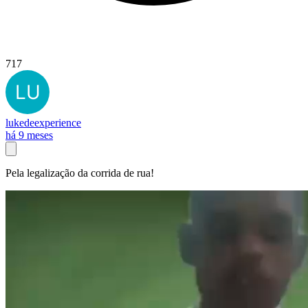
717
lukedeexperience
há 9 meses
Pela legalização da corrida de rua!