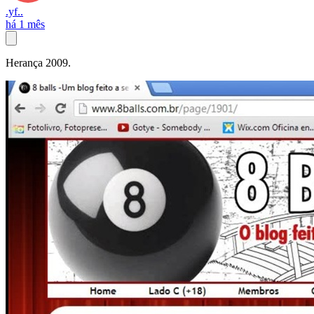
.yf..
há 1 mês
Herança 2009.