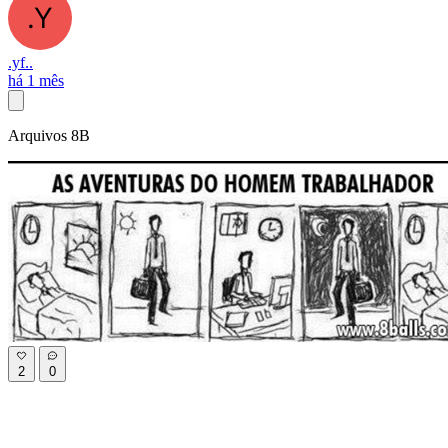
.yf..
há 1 mês
Arquivos 8B
2
0