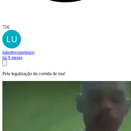
716
lukedeexperience
há 9 meses
Pela legalização da corrida de rua!