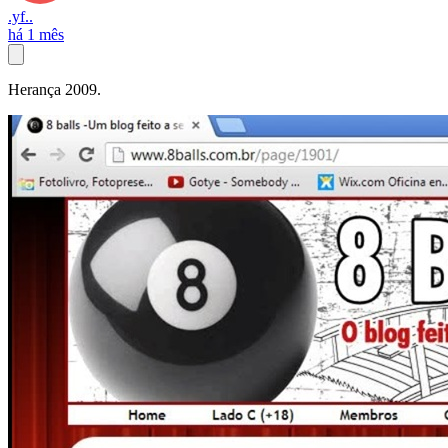
.yf..
há 1 mês
Herança 2009.