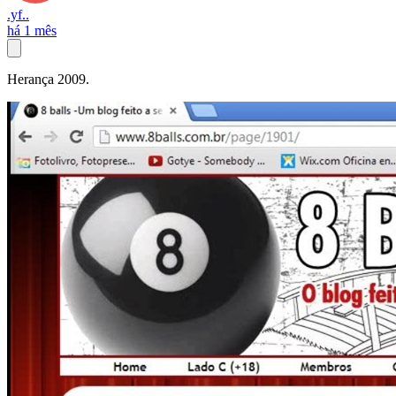
.yf..
há 1 mês
Herança 2009.