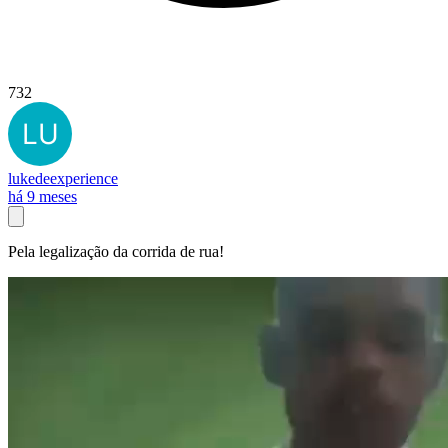
732
lukedeexperience
há 9 meses
Pela legalização da corrida de rua!