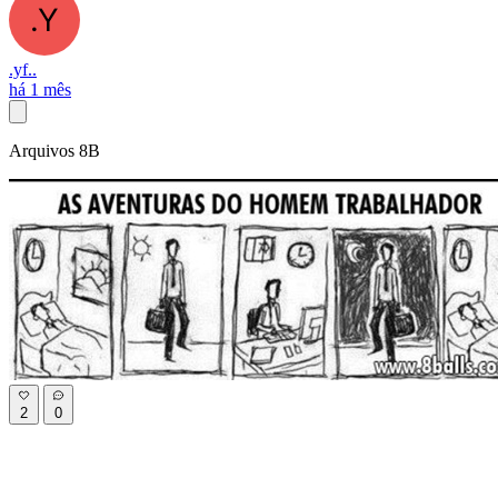
.yf..
há 1 mês
Arquivos 8B
2
0