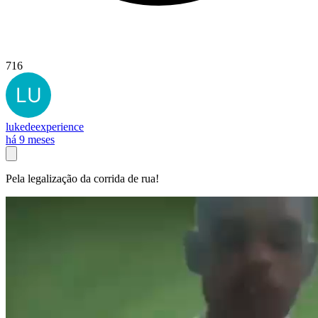
716
lukedeexperience
há 9 meses
Pela legalização da corrida de rua!