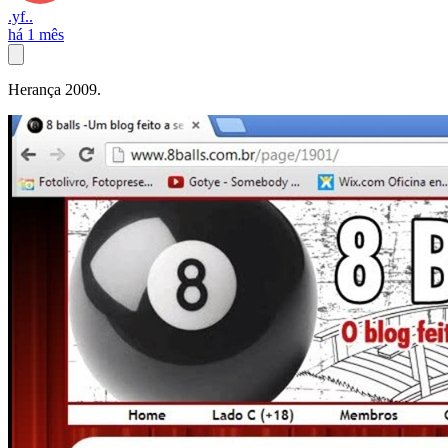
.yf..
há 1 mês
Herança 2009.