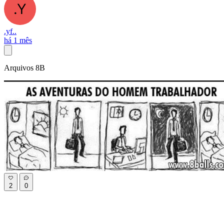
.yf..
há 1 mês
Arquivos 8B
2
0