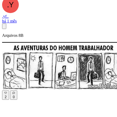
.yf..
há 1 mês
Arquivos 8B
2
0