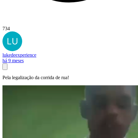
734
lukedeexperience
há 9 meses
Pela legalização da corrida de rua!