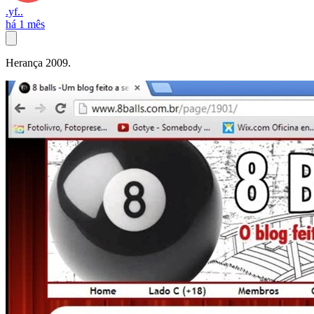
.yf..
há 1 mês
Herança 2009.