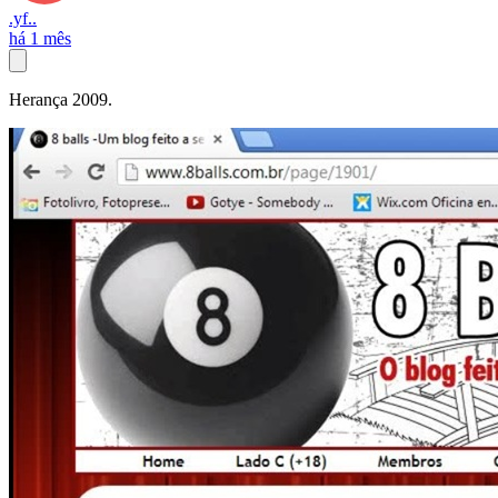
.yf..
há 1 mês
Herança 2009.