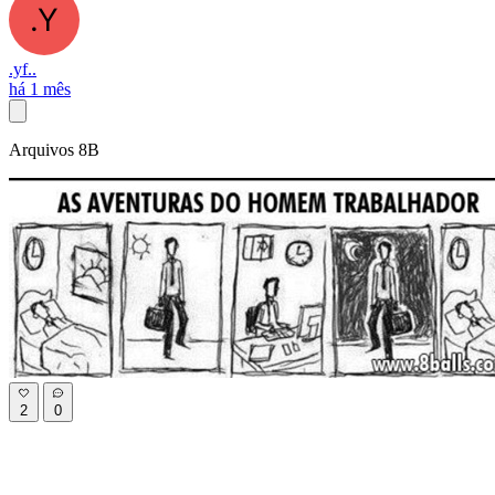
.yf..
há 1 mês
Arquivos 8B
2
0