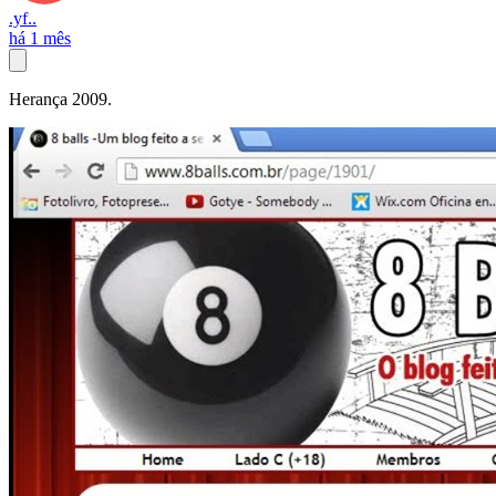
.yf..
há 1 mês
Herança 2009.