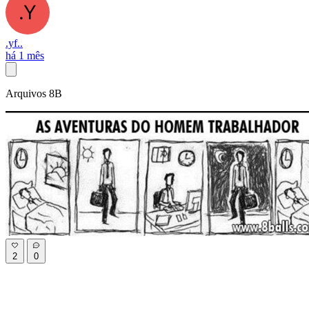
.yf..
há 1 mês
Arquivos 8B
2
0