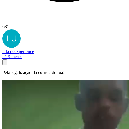
681
lukedeexperience
há 9 meses
Pela legalização da corrida de rua!