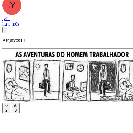
.yf..
há 1 mês
Arquivos 8B
2
0