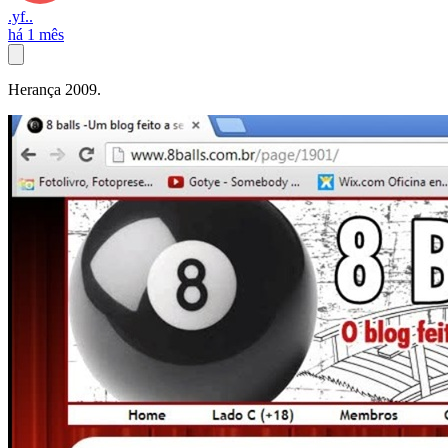
.yf..
há 1 mês
Herança 2009.