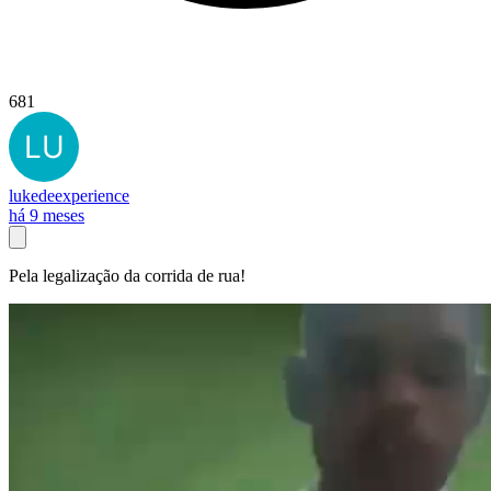
681
lukedeexperience
há 9 meses
Pela legalização da corrida de rua!