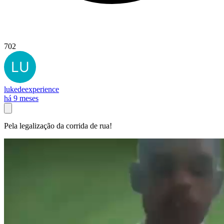
702
lukedeexperience
há 9 meses
Pela legalização da corrida de rua!