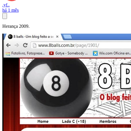
.yf..
há 1 mês
Herança 2009.