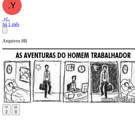
.yf..
há 1 mês
Arquivos 8B
2
0