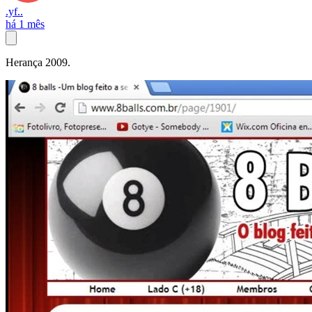
.yf..
há 1 mês
Herança 2009.