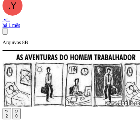
.yf..
há 1 mês
Arquivos 8B
2
0