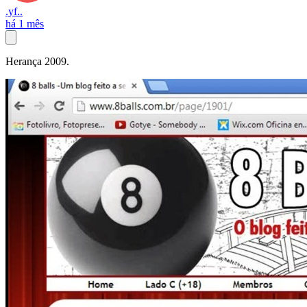
.yf..
há 1 mês
Herança 2009.