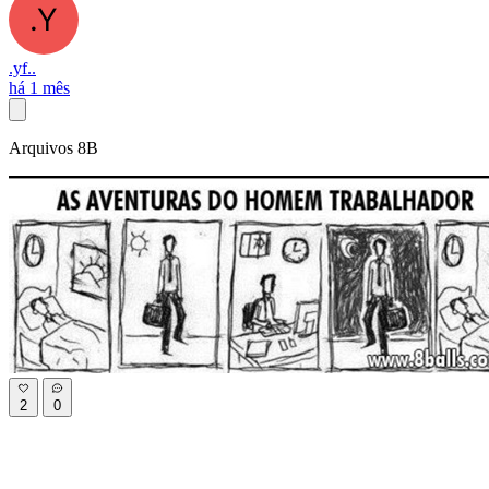
.yf..
há 1 mês
Arquivos 8B
2
0