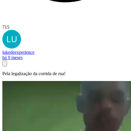
715
lukedeexperience
há 9 meses
Pela legalização da corrida de rua!