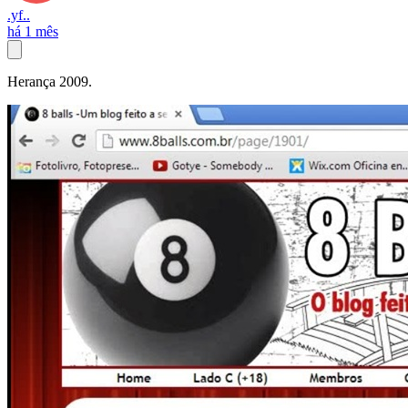
.yf..
há 1 mês
Herança 2009.