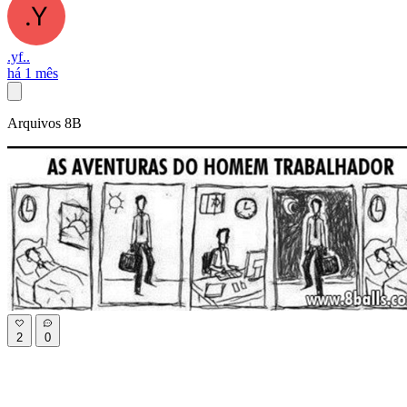
.yf..
há 1 mês
Arquivos 8B
2
0