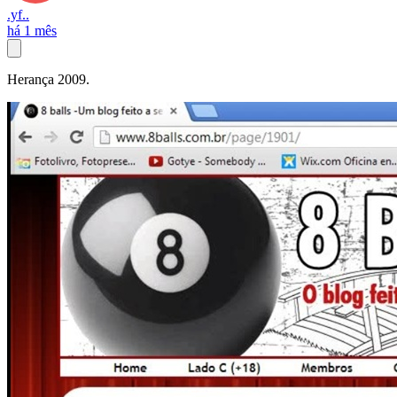
.yf..
há 1 mês
Herança 2009.