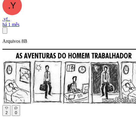
.yf..
há 1 mês
Arquivos 8B
2
0