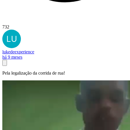
732
lukedeexperience
há 9 meses
Pela legalização da corrida de rua!