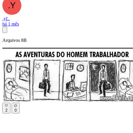
.yf..
há 1 mês
Arquivos 8B
2
0