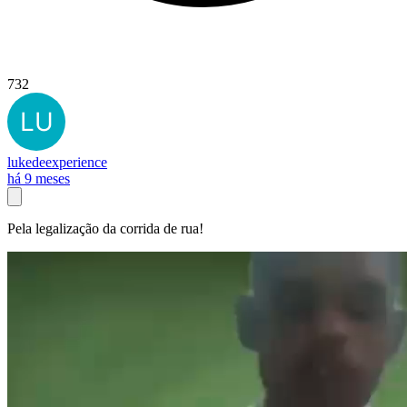
732
lukedeexperience
há 9 meses
Pela legalização da corrida de rua!