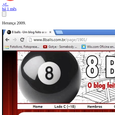
.yf..
há 1 mês
Herança 2009.