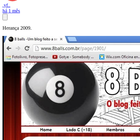
.yf..
há 1 mês
Herança 2009.