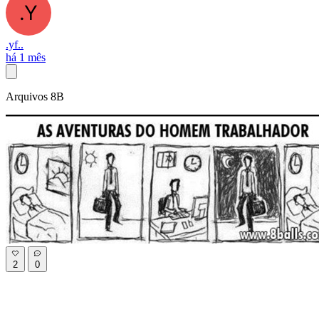
.yf..
há 1 mês
Arquivos 8B
2
0